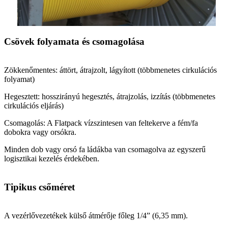
Csövek folyamata és csomagolása
Zökkenőmentes: áttört, átrajzolt, lágyított (többmenetes cirkulációs
folyamat)
Hegesztett: hosszirányú hegesztés, átrajzolás, izzítás (többmenetes
cirkulációs eljárás)
Csomagolás: A Flatpack vízszintesen van feltekerve a fém/fa
dobokra vagy orsókra.
Minden dob vagy orsó fa ládákba van csomagolva az egyszerű
logisztikai kezelés érdekében.
Tipikus csőméret
A vezérlővezetékek külső átmérője főleg 1/4” (6,35 mm).