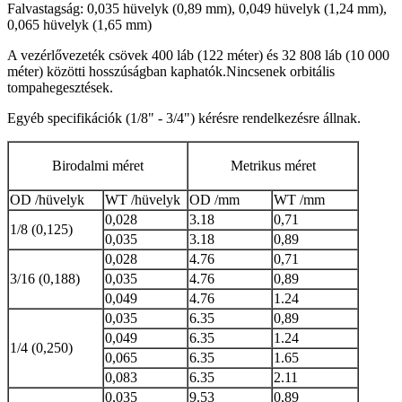
Falvastagság: 0,035 hüvelyk (0,89 mm), 0,049 hüvelyk (1,24 mm),
0,065 hüvelyk (1,65 mm)
A vezérlővezeték csövek 400 láb (122 méter) és 32 808 láb (10 000
méter) közötti hosszúságban kaphatók.Nincsenek orbitális
tompahegesztések.
Egyéb specifikációk (1/8" - 3/4") kérésre rendelkezésre állnak.
Birodalmi méret
Metrikus méret
OD /
hüvelyk
WT /
hüvelyk
OD /
mm
WT /
mm
0,028
3.18
0,71
1/8 (0,125)
0,035
3.18
0,89
0,028
4.76
0,71
3/16 (0,188)
0,035
4.76
0,89
0,049
4.76
1.24
0,035
6.35
0,89
0,049
6.35
1.24
1/4 (0,250)
0,065
6.35
1.65
0,083
6.35
2.11
0,035
9.53
0,89