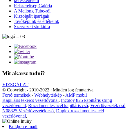
kereskedelem
Felszereltség Galéria
A Meilong Tube-ról
Kiszolgált iparágak
Jövőképünk és értékeink
Szervezeti struktúra
Mit akarsz tudni?
VIZSGÁLAT
© Copyright - 2010-2022 : Minden jog fenntartva.
Forró termékek
-
Webhelytérkép
-
AMP mobil
Kapilláris tekercs vezérlővonal
,
Incoloy 825 kapilláris string
vezérlővonal
,
Rozsdamentes acél kapilláris cső
,
Vezérlővezeték cső
,
N08825 Vezérlővezeték cső
,
Duplex rozsdamentes acél
vezérlővonal
,
Küldjön e-mailt