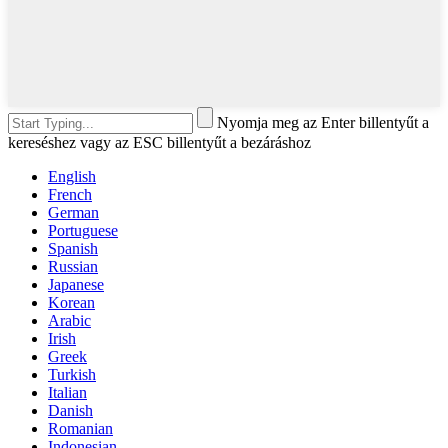
Nyomja meg az Enter billentyűt a
kereséshez vagy az ESC billentyűt a bezáráshoz
English
French
German
Portuguese
Spanish
Russian
Japanese
Korean
Arabic
Irish
Greek
Turkish
Italian
Danish
Romanian
Indonesian