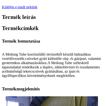
Küldjön e-mailt nekünk
Termék leírás
Termékcímkék
Termék bemutatása
A Meilong Tube korrózióálló ötvözetből készült hidraulikus
vezérlővezeték-csöveket gyárt különféle olaj- és gázipari, valamint
geotermikus alkalmazásokhoz.A Meilong Tube széleskörű
tapasztalattal rendelkezik a duplex, nikkelötvözet és rozsdamentes
acélminőségű tekercscsövek gyártásában, az ipari és
ügyfélspecifikus követelményeknek megfelelően.
Termékmegjelenítés