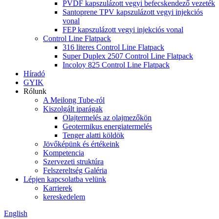
PVDF kapszulázott vegyi befecskendező vezeték
Santoprene TPV kapszulázott vegyi injekciós
vonal
FEP kapszulázott vegyi injekciós vonal
Control Line Flatpack
316 literes Control Line Flatpack
Super Duplex 2507 Control Line Flatpack
Incoloy 825 Control Line Flatpack
Híradó
GYIK
Rólunk
A Meilong Tube-ról
Kiszolgált iparágak
Olajtermelés az olajmezőkön
Geotermikus energiatermelés
Tenger alatti köldök
Jövőképünk és értékeink
Kompetencia
Szervezeti struktúra
Felszereltség Galéria
Lépjen kapcsolatba velünk
Karrierek
kereskedelem
English