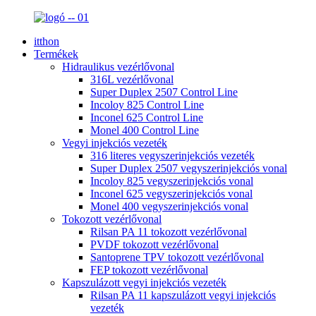
itthon
Termékek
Hidraulikus vezérlővonal
316L vezérlővonal
Super Duplex 2507 Control Line
Incoloy 825 Control Line
Inconel 625 Control Line
Monel 400 Control Line
Vegyi injekciós vezeték
316 literes vegyszerinjekciós vezeték
Super Duplex 2507 vegyszerinjekciós vonal
Incoloy 825 vegyszerinjekciós vonal
Inconel 625 vegyszerinjekciós vonal
Monel 400 vegyszerinjekciós vonal
Tokozott vezérlővonal
Rilsan PA 11 tokozott vezérlővonal
PVDF tokozott vezérlővonal
Santoprene TPV tokozott vezérlővonal
FEP tokozott vezérlővonal
Kapszulázott vegyi injekciós vezeték
Rilsan PA 11 kapszulázott vegyi injekciós
vezeték