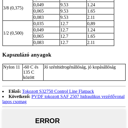
0,049
9.53
1.24
3/8 (0,375)
0,065
9.53
1.65
0,083
9.53
2.11
0,035
12.7
0,89
0,049
12.7
1.24
1/2 (0,500)
0,065
12.7
1.65
0,083
12.7
2.11
Kapszulázó anyagok
Nylon 11
-60 C és
Jó szénhidrogénállóság, jó kopásállóság
135 C
között
Előző:
Tokozott S32750 Control Line Flatpack
Következő:
PVDF tokozott SAF 2507 hidraulikus vezérlővonal
lapos csomag