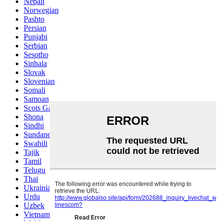
Nepali
Norwegian
Pashto
Persian
Punjabi
Serbian
Sesotho
Sinhala
Slovak
Slovenian
Somali
Samoan
Scots Gaelic
Shona
Sindhi
Sundanese
Swahili
Tajik
Tamil
Telugu
Thai
Ukrainian
Urdu
Uzbek
Vietnamese