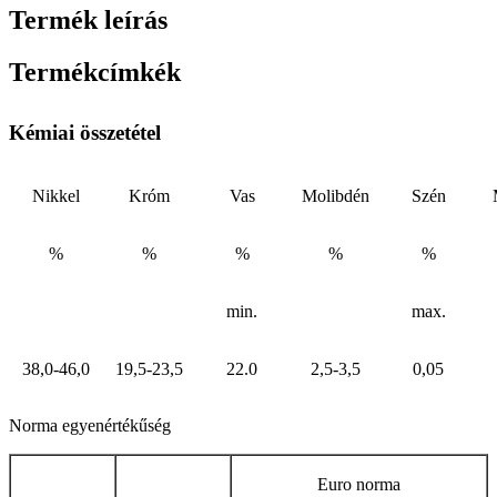
Termék leírás
Termékcímkék
Kémiai összetétel
Nikkel
Króm
Vas
Molibdén
Szén
%
%
%
%
%
min.
max.
38,0-46,0
19,5-23,5
22.0
2,5-3,5
0,05
Norma egyenértékűség
Euro norma