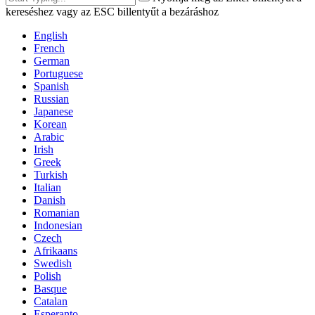
kereséshez vagy az ESC billentyűt a bezáráshoz
English
French
German
Portuguese
Spanish
Russian
Japanese
Korean
Arabic
Irish
Greek
Turkish
Italian
Danish
Romanian
Indonesian
Czech
Afrikaans
Swedish
Polish
Basque
Catalan
Esperanto