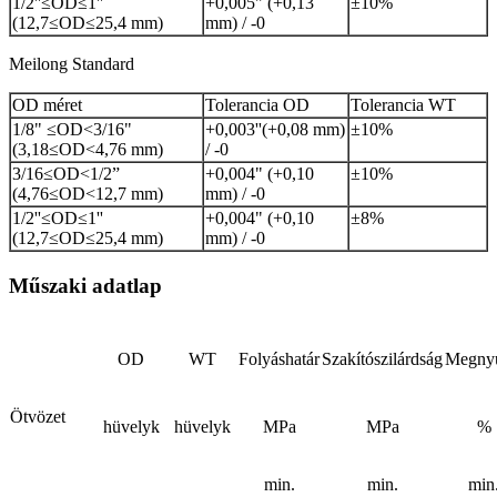
1/2''≤OD≤1''
+0,005" (+0,13
±10%
(12,7≤OD≤25,4 mm)
mm) / -0
Meilong Standard
OD méret
Tolerancia OD
Tolerancia WT
1/8" ≤OD<3/16"
+0,003
''
(+0,08 mm)
±10%
(3,18≤OD<4,76 mm)
/ -0
3/16≤OD<1/2”
+0,004" (+0,10
±10%
(4,76≤OD<12,7 mm)
mm) / -0
1/2''≤OD≤1''
+0,004" (+0,10
±8%
(12,7≤OD≤25,4 mm)
mm) / -0
Műszaki adatlap
OD
WT
Folyáshatár
Szakítószilárdság
Megnyú
Ötvözet
hüvelyk
hüvelyk
MPa
MPa
%
min.
min.
min