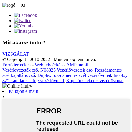
Mit akarsz tudni?
VIZSGÁLAT
© Copyright - 2010-2022 : Minden jog fenntartva.
Forró termékek
-
Webhelytérkép
-
AMP mobil
Vezérlővezeték cső
,
N08825 Vezérlővezeték cső
,
Rozsdamentes
acél kapilláris cső
,
Duplex rozsdamentes acél vezérlővonal
,
Incoloy
825 kapilláris string vezérlővonal
,
Kapilláris tekercs vezérlővonal
,
Küldjön e-mailt
x