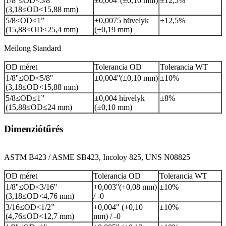
1/8''≤OD<5/8''
±0,004
''
(±0,10 mm)
±12,5%
(3,18≤OD<15,88 mm)
5/8≤OD≤1”
±0,0075 hüvelyk
±12,5%
(15,88≤OD≤25,4 mm)
(±0,19 mm)
Meilong Standard
OD méret
Tolerancia OD
Tolerancia WT
1/8''≤OD<5/8''
±0,004
''
(±0,10 mm)
±10%
(3,18≤OD<15,88 mm)
5/8≤OD≤1”
±0,004 hüvelyk
±8%
(15,88≤OD≤24 mm)
(±0,10 mm)
Dimenziótűrés
ASTM B423 / ASME SB423, Incoloy 825, UNS N08825
OD méret
Tolerancia OD
Tolerancia WT
1/8''≤OD<3/16''
+0,003
''
(+0,08 mm)
±10%
(3,18≤OD<4,76 mm)
/ -0
3/16≤OD<1/2”
+0,004" (+0,10
±10%
(4,76≤OD<12,7 mm)
mm) / -0