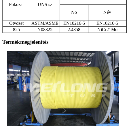
Fokozat
UNS sz
No
Név
Ötvözet
ASTM/ASME
EN10216-5
EN10216-5
825
N08825
2.4858
NiCr21Mo
Termékmegjelenítés