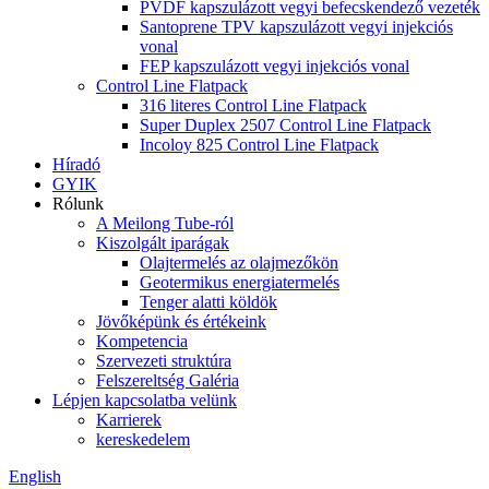
PVDF kapszulázott vegyi befecskendező vezeték
Santoprene TPV kapszulázott vegyi injekciós
vonal
FEP kapszulázott vegyi injekciós vonal
Control Line Flatpack
316 literes Control Line Flatpack
Super Duplex 2507 Control Line Flatpack
Incoloy 825 Control Line Flatpack
Híradó
GYIK
Rólunk
A Meilong Tube-ról
Kiszolgált iparágak
Olajtermelés az olajmezőkön
Geotermikus energiatermelés
Tenger alatti köldök
Jövőképünk és értékeink
Kompetencia
Szervezeti struktúra
Felszereltség Galéria
Lépjen kapcsolatba velünk
Karrierek
kereskedelem
English