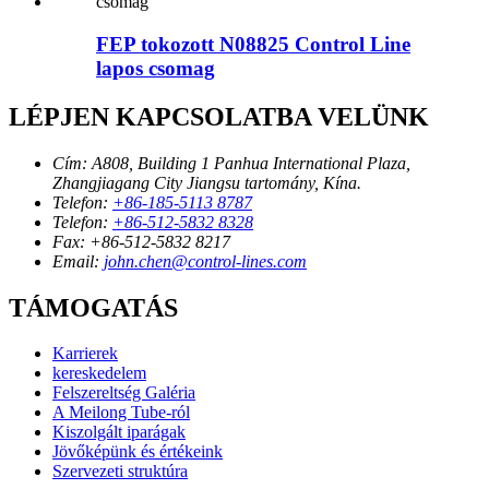
FEP tokozott N08825 Control Line
lapos csomag
LÉPJEN KAPCSOLATBA VELÜNK
Cím:
A808, Building 1 Panhua International Plaza,
Zhangjiagang City Jiangsu tartomány, Kína.
Telefon:
+86-185-5113 8787
Telefon:
+86-512-5832 8328
Fax:
+86-512-5832 8217
Email:
john.chen@control-lines.com
TÁMOGATÁS
Karrierek
kereskedelem
Felszereltség Galéria
A Meilong Tube-ról
Kiszolgált iparágak
Jövőképünk és értékeink
Szervezeti struktúra