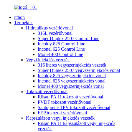
itthon
Termékek
Hidraulikus vezérlővonal
316L vezérlővonal
Super Duplex 2507 Control Line
Incoloy 825 Control Line
Inconel 625 Control Line
Monel 400 Control Line
Vegyi injekciós vezeték
316 literes vegyszerinjekciós vezeték
Super Duplex 2507 vegyszerinjekciós vonal
Incoloy 825 vegyszerinjekciós vonal
Inconel 625 vegyszerinjekciós vonal
Monel 400 vegyszerinjekciós vonal
Tokozott vezérlővonal
Rilsan PA 11 tokozott vezérlővonal
PVDF tokozott vezérlővonal
Santoprene TPV tokozott vezérlővonal
FEP tokozott vezérlővonal
Kapszulázott vegyi injekciós vezeték
Rilsan PA 11 kapszulázott vegyi injekciós
vezeték