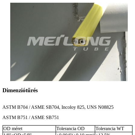
Dimenziótűrés
ASTM B704 / ASME SB704, I
nco
loy 825, UNS N08825
ASTM B751 / ASME SB751
OD méret
Tolerancia OD
Tolerancia WT