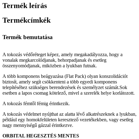
Termék leírás
Termékcímkék
Termék bemutatása
A tokozás védőréteget képez, amely megakadályozza, hogy a
vonalak megkarcolódjanak, behorpadjanak és esetleg
összenyomódjanak, miközben a lyukban futnak.
A több komponens beágyazása (Flat Pack) olyan konszolidációt
biztosít, amely segít csökkenteni a több egyedi komponens
telepítéséhez szükséges berendezések és személyzet számát.Sok
esetben a lapos csomag kötelező, mivel a szerelék helye korlátozott.
A tokozás fémtől fémig érintkezik.
A tokozás védelmet nyújthat az alatta lévő alkatrészeknek a lyukban,
például egy homokfelületen keresztező vezetékekben, vagy esetleg
nagy mennyiségű gázzal érintkezve.
ORBITAL HEGESZTÉS MENTES