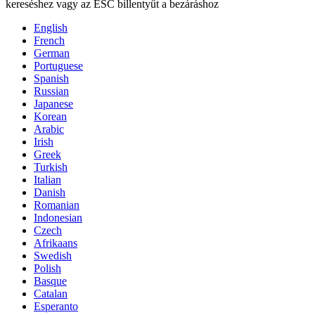
kereséshez vagy az ESC billentyűt a bezáráshoz
English
French
German
Portuguese
Spanish
Russian
Japanese
Korean
Arabic
Irish
Greek
Turkish
Italian
Danish
Romanian
Indonesian
Czech
Afrikaans
Swedish
Polish
Basque
Catalan
Esperanto