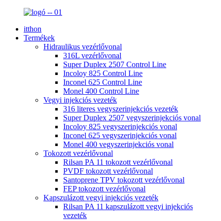
itthon
Termékek
Hidraulikus vezérlővonal
316L vezérlővonal
Super Duplex 2507 Control Line
Incoloy 825 Control Line
Inconel 625 Control Line
Monel 400 Control Line
Vegyi injekciós vezeték
316 literes vegyszerinjekciós vezeték
Super Duplex 2507 vegyszerinjekciós vonal
Incoloy 825 vegyszerinjekciós vonal
Inconel 625 vegyszerinjekciós vonal
Monel 400 vegyszerinjekciós vonal
Tokozott vezérlővonal
Rilsan PA 11 tokozott vezérlővonal
PVDF tokozott vezérlővonal
Santoprene TPV tokozott vezérlővonal
FEP tokozott vezérlővonal
Kapszulázott vegyi injekciós vezeték
Rilsan PA 11 kapszulázott vegyi injekciós
vezeték