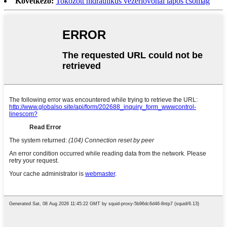
Következő:
Tokozott hidraulikus vezérlővonal lapos csomag