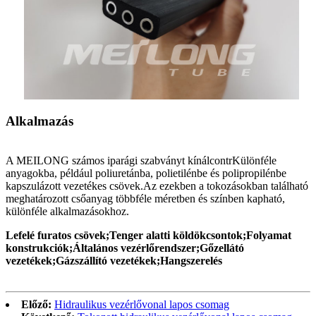
Alkalmazás
A MEILONG számos iparági szabványt kínál
contr
Különféle
anyagokba, például poliuretánba, polietilénbe és polipropilénbe
kapszulázott vezetékes csövek.Az ezekben a tokozásokban található
meghatározott csőanyag többféle méretben és színben kapható,
különféle alkalmazásokhoz.
Lefelé furatos csövek;
Tenger alatti köldökcsontok;
Folyamat
konstrukciók;
Általános vezérlőrendszer;
Gőzellátó
vezetékek;
Gázszállító vezetékek;
Hangszerelés
Előző:
Hidraulikus vezérlővonal lapos csomag