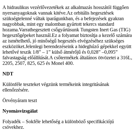
A hidraulikus vezérlővezetékek az alkalmazás hosszától függően
nyersanyagoknak vannak kitéve.Az orbitális hegesztések
szükségtelenné váltak iparágunkban, és a befejezések gyakran
nagyobbak, mint egy malomban gyártott tekercs standard
hozama.Varrathegesztett csőgyártásunk Tungsten Inert Gas (TIG)
hegesztőgépeket használ.Ez a folyamat biztosítja a kezelő számára
az ismételhető, jó minőségű hegesztés elvégzéséhez szükséges
eszközöket.Jelenlegi berendezéseink a hideghúzó gépekkel együtt
lehetővé teszik 1/8” – 1” külső átmérőjű és 0,028” –0,095”
falvastagság előállítását.A csőtermékek általános ötvözetei a 316L,
2205, 2507, 825, 625 és Monel 400.
NDT
Különféle teszteket végzünk termékeink integritásának
ellenőrzésére.
Örvényáram teszt
Nyomásvizsgálat
Folyadék – Sokféle lehetőség a különböző specifikációjú
csövekhez.