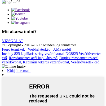
Mit akarsz tudni?
VIZSGÁLAT
© Copyright - 2010-2022 : Minden jog fenntartva.
Forró termékek
-
Webhelytérkép
-
AMP mobil
Incoloy 825 kapilláris string vezérlővonal
,
N08825 Vezérlővezeték
cső
,
Rozsdamentes acél kapilláris cső
,
Duplex rozsdamentes acél
vezérlővonal
,
Kapilláris tekercs vezérlővonal
,
Vezérlővezeték cső
,
Küldjön e-mailt
x