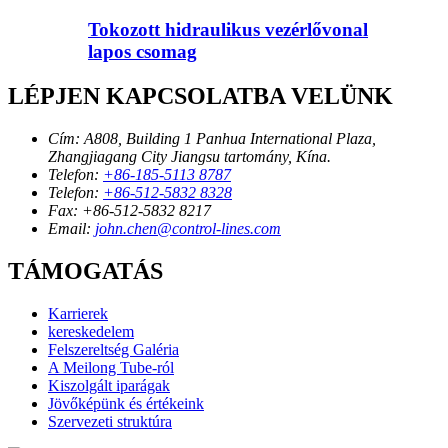
Tokozott hidraulikus vezérlővonal
lapos csomag
LÉPJEN KAPCSOLATBA VELÜNK
Cím:
A808, Building 1 Panhua International Plaza,
Zhangjiagang City Jiangsu tartomány, Kína.
Telefon:
+86-185-5113 8787
Telefon:
+86-512-5832 8328
Fax:
+86-512-5832 8217
Email:
john.chen@control-lines.com
TÁMOGATÁS
Karrierek
kereskedelem
Felszereltség Galéria
A Meilong Tube-ról
Kiszolgált iparágak
Jövőképünk és értékeink
Szervezeti struktúra